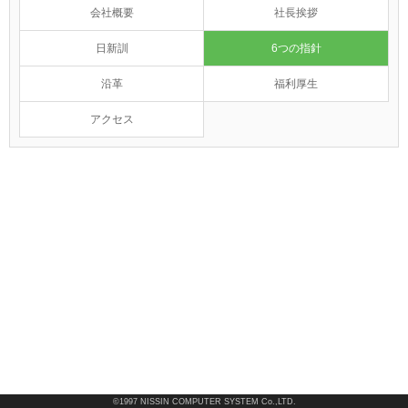
会社概要
社長挨拶
日新訓
6つの指針
沿革
福利厚生
アクセス
©1997 NISSIN COMPUTER SYSTEM Co.,LTD.